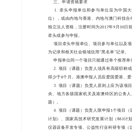
三、申请资格要求
1.
牵头申报单位和参与单位应为中国大
位），或由内地与香港、内地与澳门科技合
独立法人资格，注册时间为
年
月
日
2017
9
30
牵头或参与申报。
项目牵头申报单位、项目参与单位以及项
为记录和相关社会领域信用“黑名单”记录。
申报单位同一个项目只能通过单个推荐单
2.
项目（课题）负责人须具有高级职称
得少于
个月。港澳申报人员应爱国爱港、爱
6
3.
项目（课题）负责人原则上应为该项
央、地方各级国家机关及港澳特区的公务人
题）。
4.
项目（课题）负责人限申报
个项目（
1
计划）、国家高技术研究发展计划（
计
863
仪器设备开发专项、公益性行业科研专项（以