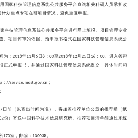
用国家科技管理信息系统公共服务平台查询相关科研人员承担改
发计划重点专项在研项目情况，避免重复申报。
国家科技管理信息系统公共服务平台进行网上填报。项目管理专业
查、项目评审的依据。预申报书格式在国家科技管理信息系统公
间为：
年
月
日
：
至
年
月
日
：
。进入答辩
2018
11
6
8
00
2018
12
25
16
00
报正式申报书，并通过国家科技管理信息系统提交，具体时间和
：
；
tp
//service.most.gov.cn
；
日前（以寄出时间为准），将加盖推荐单位公章的推荐函（纸
27
式
份）寄送中国科学技术信息研究所。推荐项目清单须通过系统
2
所
室，邮编：
。
170
100038