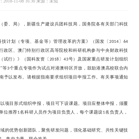
018-11-08 16:30 来源：未知
（委、局），新疆生产建设兵团科技局，国务院各有关部门科技
科技计划（专项、基金等）管理改革的方案》（国发〔
〕
2014
64
行政区、澳门特别行政区高等院校和科研机构参与中央财政科技
（试行）》（国科发资〔
〕
号）及国家重点研发计划组织
2018
43
”等
个重点专项作为试点对港澳特区开放，鼓励港澳高校联合内
3
南予以发布。请根据指南要求组织项目申报工作。有关事项通知
容以项目形式组织申报，项目可下设课题。项目应整体申报，须覆
单位推荐
名科研人员作为项目负责人，每个课题设
名负责人，
1
1
领域的优势创新团队，聚焦研发问题，强化基础研究、共性关键技
接，集中力量，联合攻关。