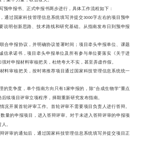
写预申报书、正式申报书两步进行，具体工作流程如下：
，通过国家科技管理信息系统填写并提交
字左右的项目预申
3000
要说明创新思路、技术路线和研究基础。从指南发布日到预申报
联合申报协议，并明确协议签署时间；项目牵头申报单位、课题
诚信承诺书，项目牵头申报单位及所有参与单位要落实《关于进
加强对申报材料审核把关，杜绝夸大不实，甚至弄虚作假。
材料审核把关，按时将推荐项目通过国家科技管理信息系统统一
理的竞争度，单个指南方向只有
家申报的，除“合成生物学”重点
1
动后续项目评审立项程序，择期重新研究发布指南。
情况开展首轮评审工作。首轮评审不需要项目负责人进行答辩。
项数量的申报项目，进入答辩评审。对于未进入答辩评审的申报项
责人。
辩评审的通知后，通过国家科技管理信息系统填写并提交项目正