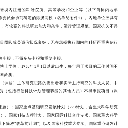
陆境内注册的科研院所、高等学校和企业等（以下简称内地单
作委员会协商确定的港澳高校（名单见附件
）。内地单位应具有
1
前，有较强的科技研发能力和条件，运行管理规范。国家机关不得
目团队成员诚信状况良好，无在惩戒执行期内的科研严重失信行
位申报，不得多头申报和重复申报。
或博士学位，
年
月
日以后出生，每年用于项目的工作时间不
1958
1
1
国爱澳。
目（课题）主体研究思路的提出者和实际主持研究的科技人员。中
员（包括行使科技计划管理职能的其他人员）不得申报项目（课
课题）；国家重点基础研究发展计划（
计划，含重大科学研究
973
划）、国家科技支撑计划、国家国际科技合作专项、国家重大科学
下简称“改革前计划”）以及国家科技重大专项、国家重点研发计