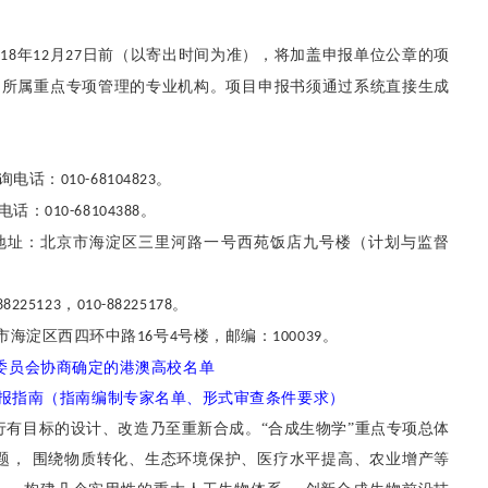
年
月
日前（以寄出时间为准），将加盖申报单位公章的项
018
12
27
目所属重点专项管理的专业机构。项目申报书须通过系统直接生成
咨询电话：
。
010-68104823
电话：
。
010-68104388
地址：北京市海淀区三里河路一号西苑饭店九号楼（计划与监督
，
。
88225123
010-88225178
市海淀区西四环中路
号
号楼，邮编：
。
16
4
100039
作委员会协商确定的港澳高校名单
项目申报指南（指南编制专家名单、形式审查条件要求）
行有目标的设计、改造乃至重新合成。
“合成生物学”重点专项总体
题， 围绕物质转化、生态环境保护、医疗水平提高、农业增产等