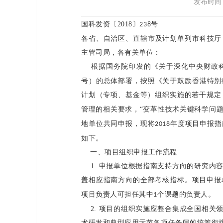
发布时间：2
国科发资〔
2018
〕
号
238
各省、自治区、直辖市及计划单列市科技厅
主管司局，各有关单位：
根据国务院印发的《关于深化中央财政
号）的总体部署，按照《关于鼓励香港特别
计划（专项、基金等）组织实施的若干规定
管理的相关要求，“变革性技术关键科学问题
地单位共同申报，现将
年度项目申报指
2018
如下。
一、项目组织申报工作流程
1.
申报单位根据指南支持方向的研究内
盖相应指南方向的全部考核指标。项目申报
项目负责人可担任其中
个课题的负责人。
1
2.
项目的组织实施应整合集成全国相关
术研发和典型应用示范各项任务间的统筹衔