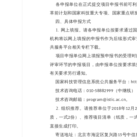
各申报单位在正式提交项目申报书前可利
革前计划和国家科技重大专项、国家重点研
四、具体申报方式
1.
网上填报。请各申报单位按要求通过
机构将以网上填报的申报书作为后续形式审
共服务平台相关专栏下载。
项目申报单位网上填报预申报书的受理时
评审环节的申报项目，由申报单位按要求填
有关要求另行通知。
国家科技管理信息系统公共服务平台：
ht
技术咨询电话：
（中继线）
010-58882999
技术咨询邮箱：
。
program@istic.ac.cn
2.
组织推荐。请推荐单位于
年
月
2018
12
质，一式
份）、推荐项目清单（纸质，一
2
直接生成打印。
寄送地址：北京市海淀区复兴路
号中信
15