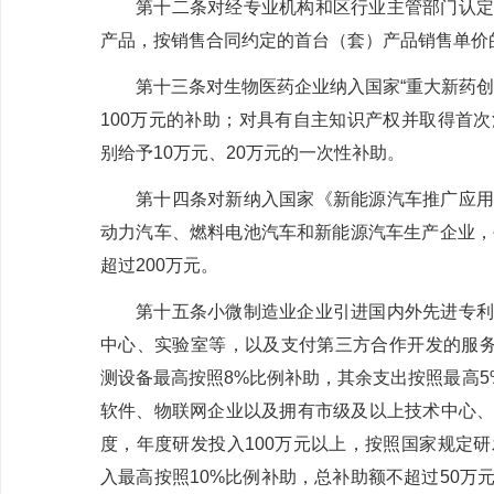
第十二条
对经专业机构和区行业主管部门认定
产品，按销售合同约定的首台（套）产品销售单价
第十三条
对生物医药企业纳入国家
“
重大新药创
100
万元的补助；对具有自主知识产权并取得首次
别给予
10
万元、
20
万元的一次性补助。
第十四条
对新纳入国家《新能源汽车推广应用
动力汽车、燃料电池汽车和新能源汽车生产企业，
超过
200
万元。
第十五条
小微
制造业企业引进国内外先进专利
中心、实验室等，以及支付第三方合作开发的服
测设备最高按
照
8%
比例补助，其余支出按照最高
5
软件、物联网企业以及拥有市级及以上技术中心
度，年度研发投入
100
万元以上，按照国家规定研
入最高按照
10%
比例补助，总补助额不超过
50
万