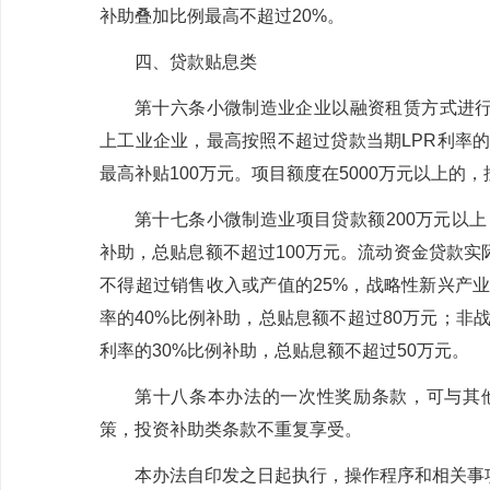
补助叠加比例最高不超过
20%
。
四、贷款贴息类
第十六条
小微制造业企业以融资租赁方式进
上工业企业，最高按照不超过贷款当期
LPR
利率
最高补贴
100
万元。项目额度在
5000
万元以上的，
第十七条
小微
制造业项目贷款额
200
万元以上
补助，总贴息额不超过
100
万元。流动资金贷款实
不得超过销售收入或产值的
25%
，战略性新兴产
率的
40%
比例补助，总贴息额不超过
80
万元；非
利率的
30%
比例补助，总贴息额不超过
50
万元
。
第十八条
本办法的一次性奖励条款，可与其
策，投资补助类条款不重复享受。
本办法自印发之日起执行，操作程序和相关事