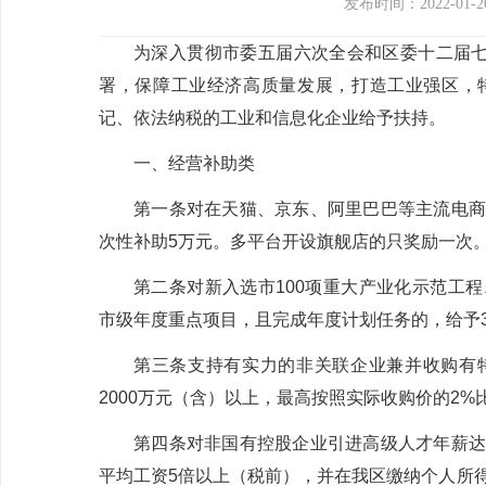
发布时间：2022-01-2
为深入贯彻
市委五届六次全会
和区委十二届
署，保障工业经济高质量发展，打造工业强区，
记、依法纳税的工业和信息化企业给予扶持。
一、经营补助类
第一条
对在天猫、京东、阿里巴巴等主流电商
次性补助
5
万元。多平台开设旗舰店的只奖励一次
第二条
对新入选市
100
项重大产业化示范工程
市级年度重点项目，且完成年度计划任务的，给予
第三条
支持有实力的非关联企业兼并收购有
2000
万元（含）以上，最高按照实际收购价的
2%
第四条
对非国有控股企业引进高级人才年薪达
平均工资
5
倍以上（税前），并在我区缴纳个人所