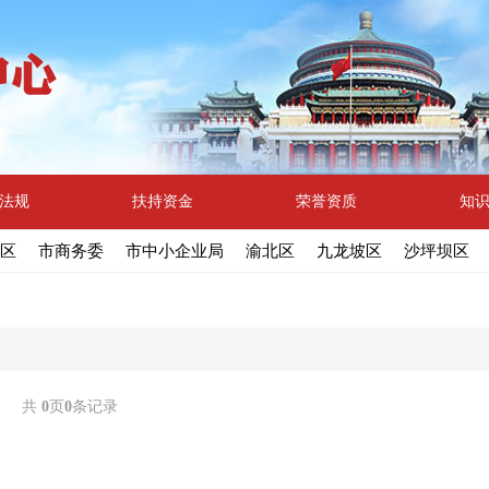
法规
扶持资金
荣誉资质
知
区
市商务委
市中小企业局
渝北区
九龙坡区
沙坪坝区
共
0
页
0
条记录