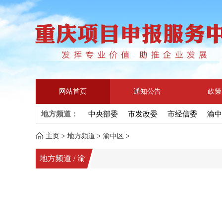
网站首页
通知公告
政策
地方频道：
中央部委
市发改委
市经信委
渝中
主页
>
地方频道
>
渝中区
>
地方频道 / 渝
中区